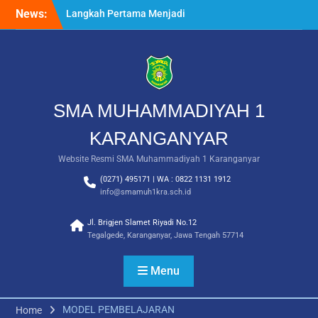
Skip
News:
Langkah Pertama Menjadi
to
Generasi Berkarakter,
content
MPLS/FORTASI SMA
Muhammadiyah 1
Karanganyar Dimulai
dengan Semangat
Kebangsaan
SMA MUHAMMADIYAH 1
Saat Fajar Menyapa
Angkatan Baru, SMA
KARANGANYAR
Muhammadiyah 1
Website Resmi SMA Muhammadiyah 1 Karanganyar
Karanganyar Gelar
Awalussanah Penuh Makna
(0271) 495171 | WA : 0822 1131 1912
Rekapitulasi Realisasi
info@smamuh1kra.sch.id
Penggunaan Dana BOS
2026
Jl. Brigjen Slamet Riyadi No.12
Tegalgede, Karanganyar, Jawa Tengah 57714
Menu
MODEL PEMBELAJARAN
Home