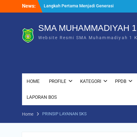
Skip
News:
Langkah Pertama Menjadi Generasi
to
Berkarakter, MPLS/FORTASI SMA
content
Muhammadiyah 1 Karanganyar Dimulai
dengan Semangat Kebangsaan
SMA MUHAMMADIYAH 
Saat Fajar Menyapa Angkatan Baru, SMA
Website Resmi SMA Muhammadiyah 1 
Muhammadiyah 1 Karanganyar Gelar
Awalussanah Penuh Makna
Rekapitulasi Realisasi Penggunaan Dana
BOS 2026
HOME
PROFILE
KATEGORI
PPDB
LAPORAN BOS
PRINSIP LAYANAN SKS
Home