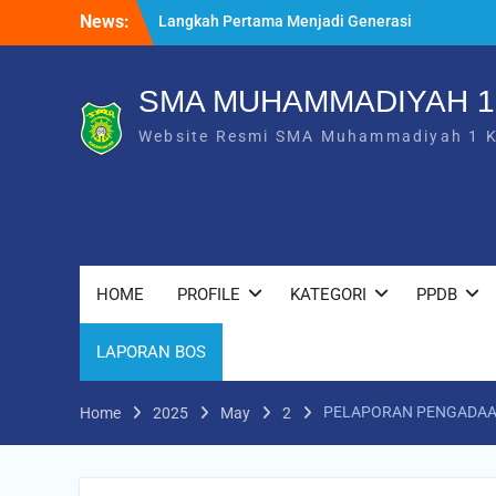
Skip
News:
Langkah Pertama Menjadi Generasi
to
Berkarakter, MPLS/FORTASI SMA
content
Muhammadiyah 1 Karanganyar Dimulai
dengan Semangat Kebangsaan
SMA MUHAMMADIYAH 
Saat Fajar Menyapa Angkatan Baru, SMA
Website Resmi SMA Muhammadiyah 1 
Muhammadiyah 1 Karanganyar Gelar
Awalussanah Penuh Makna
Rekapitulasi Realisasi Penggunaan Dana
BOS 2026
HOME
PROFILE
KATEGORI
PPDB
LAPORAN BOS
PELAPORAN PENGADAA
Home
2025
May
2