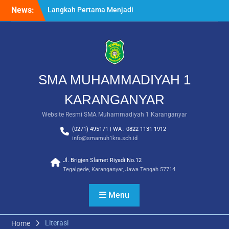
Skip
News:
Langkah Pertama Menjadi
to
Generasi Berkarakter,
content
MPLS/FORTASI SMA
Muhammadiyah 1
Karanganyar Dimulai
dengan Semangat
Kebangsaan
SMA MUHAMMADIYAH 1
Saat Fajar Menyapa
Angkatan Baru, SMA
KARANGANYAR
Muhammadiyah 1
Website Resmi SMA Muhammadiyah 1 Karanganyar
Karanganyar Gelar
Awalussanah Penuh Makna
(0271) 495171 | WA : 0822 1131 1912
Rekapitulasi Realisasi
info@smamuh1kra.sch.id
Penggunaan Dana BOS
2026
Jl. Brigjen Slamet Riyadi No.12
Tegalgede, Karanganyar, Jawa Tengah 57714
Menu
Literasi
Home