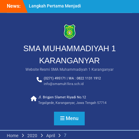
Skip
News:
Langkah Pertama Menjadi
to
Generasi Berkarakter,
content
MPLS/FORTASI SMA
Muhammadiyah 1
Karanganyar Dimulai
dengan Semangat
Kebangsaan
SMA MUHAMMADIYAH 1
Saat Fajar Menyapa
Angkatan Baru, SMA
KARANGANYAR
Muhammadiyah 1
Website Resmi SMA Muhammadiyah 1 Karanganyar
Karanganyar Gelar
Awalussanah Penuh Makna
(0271) 495171 | WA : 0822 1131 1912
Rekapitulasi Realisasi
info@smamuh1kra.sch.id
Penggunaan Dana BOS
2026
Jl. Brigjen Slamet Riyadi No.12
Tegalgede, Karanganyar, Jawa Tengah 57714
Menu
7
Home
2020
April