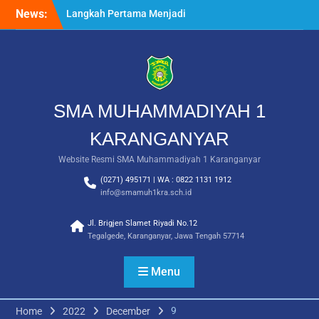
Skip
News:
Langkah Pertama Menjadi
to
Generasi Berkarakter,
content
MPLS/FORTASI SMA
Muhammadiyah 1
Karanganyar Dimulai
dengan Semangat
Kebangsaan
SMA MUHAMMADIYAH 1
Saat Fajar Menyapa
Angkatan Baru, SMA
KARANGANYAR
Muhammadiyah 1
Website Resmi SMA Muhammadiyah 1 Karanganyar
Karanganyar Gelar
Awalussanah Penuh Makna
(0271) 495171 | WA : 0822 1131 1912
Rekapitulasi Realisasi
info@smamuh1kra.sch.id
Penggunaan Dana BOS
2026
Jl. Brigjen Slamet Riyadi No.12
Tegalgede, Karanganyar, Jawa Tengah 57714
Menu
9
Home
2022
December