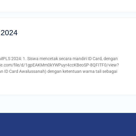
 2024
 MPLS 2024: 1. Siswa mencetak secara mandiri ID Card, dengan
.google.com/file/d/1gpEAKMm0kYWPuyr4ccKBeoSP-8QFITF0/view?
n ID Card Awalussanah) dengan ketentuan warna tali sebagai