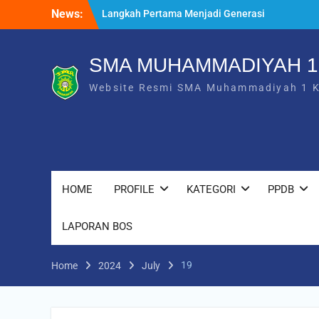
Skip
News:
Langkah Pertama Menjadi Generasi
to
Berkarakter, MPLS/FORTASI SMA
content
Muhammadiyah 1 Karanganyar Dimulai
dengan Semangat Kebangsaan
SMA MUHAMMADIYAH 
Saat Fajar Menyapa Angkatan Baru, SMA
Website Resmi SMA Muhammadiyah 1 
Muhammadiyah 1 Karanganyar Gelar
Awalussanah Penuh Makna
Rekapitulasi Realisasi Penggunaan Dana
BOS 2026
HOME
PROFILE
KATEGORI
PPDB
LAPORAN BOS
19
Home
2024
July