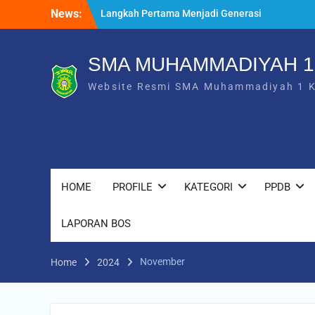
Skip
News:
Langkah Pertama Menjadi Generasi
to
Berkarakter, MPLS/FORTASI SMA
content
Muhammadiyah 1 Karanganyar Dimulai
dengan Semangat Kebangsaan
SMA MUHAMMADIYAH 
Saat Fajar Menyapa Angkatan Baru, SMA
Website Resmi SMA Muhammadiyah 1 
Muhammadiyah 1 Karanganyar Gelar
Awalussanah Penuh Makna
Rekapitulasi Realisasi Penggunaan Dana
BOS 2026
HOME
PROFILE
KATEGORI
PPDB
LAPORAN BOS
November
Home
2024