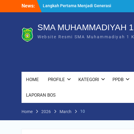
Skip
News:
Langkah Pertama Menjadi Generasi
to
Berkarakter, MPLS/FORTASI SMA
content
Muhammadiyah 1 Karanganyar Dimulai
dengan Semangat Kebangsaan
SMA MUHAMMADIYAH 
Saat Fajar Menyapa Angkatan Baru, SMA
Website Resmi SMA Muhammadiyah 1 
Muhammadiyah 1 Karanganyar Gelar
Awalussanah Penuh Makna
Rekapitulasi Realisasi Penggunaan Dana
BOS 2026
HOME
PROFILE
KATEGORI
PPDB
LAPORAN BOS
10
Home
2026
March