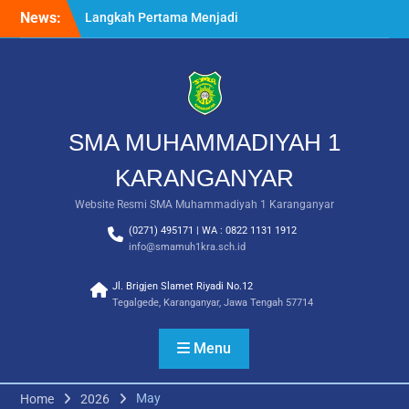
Skip
News:
Langkah Pertama Menjadi
to
Generasi Berkarakter,
content
MPLS/FORTASI SMA
Muhammadiyah 1
Karanganyar Dimulai
dengan Semangat
Kebangsaan
SMA MUHAMMADIYAH 1
Saat Fajar Menyapa
Angkatan Baru, SMA
KARANGANYAR
Muhammadiyah 1
Website Resmi SMA Muhammadiyah 1 Karanganyar
Karanganyar Gelar
Awalussanah Penuh Makna
(0271) 495171 | WA : 0822 1131 1912
Rekapitulasi Realisasi
info@smamuh1kra.sch.id
Penggunaan Dana BOS
2026
Jl. Brigjen Slamet Riyadi No.12
Tegalgede, Karanganyar, Jawa Tengah 57714
Menu
May
Home
2026