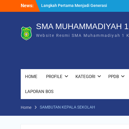
Skip
News:
Langkah Pertama Menjadi Generasi
to
Berkarakter, MPLS/FORTASI SMA
content
Muhammadiyah 1 Karanganyar Dimulai
dengan Semangat Kebangsaan
SMA MUHAMMADIYAH 
Saat Fajar Menyapa Angkatan Baru, SMA
Website Resmi SMA Muhammadiyah 1 
Muhammadiyah 1 Karanganyar Gelar
Awalussanah Penuh Makna
Rekapitulasi Realisasi Penggunaan Dana
BOS 2026
HOME
PROFILE
KATEGORI
PPDB
LAPORAN BOS
SAMBUTAN KEPALA SEKOLAH
Home