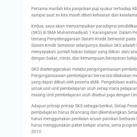
Pertama marilah kita panjatkan puji syukur terhadap 
sampai saat ini kita masih diberi keheatan dan keselama
Kedua, saya akan menyampaikan paradigma pendidikan 
(SKS) di SMA Muhammadiyah 1 Karanganyar. Dalam Per
tentang Penyelenggaraan Sistem Kredit Semester pad
Sistem Kredit Semester selanjutnya disebut SKS adalah
menyepakati jumlah beban belajar yang diikuti dan/atau
dengan bakat, minat, dan kemampuan/kecepatan belaj
SKS diselenggarakan melalui pengorganisasian pembelaja
Pengorganisasian pembelajaran bervariasi dilakukan me
yang dapat diikuti oleh peserta didik. Pengelolaan wakt
untuk unit-unit pembelajaran utuh setiap mata pelajara
masing.Unit pembelajaran utuh disebut juga dengan Uni
Adapun prinsip-prinsip SKS sebagai berikut; Setiap Peser
pembelajaran harus dirancang dan dikembangkan.Setiap pes
harus menggunakan penilaian acuan patokan berbasis 
harus menggunakan paket belajar utama, serta progra
2013.