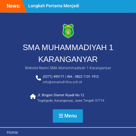
Skip
News:
Langkah Pertama Menjadi
to
Generasi Berkarakter,
content
MPLS/FORTASI SMA
Muhammadiyah 1
Karanganyar Dimulai
dengan Semangat
Kebangsaan
SMA MUHAMMADIYAH 1
Saat Fajar Menyapa
Angkatan Baru, SMA
KARANGANYAR
Muhammadiyah 1
Website Resmi SMA Muhammadiyah 1 Karanganyar
Karanganyar Gelar
Awalussanah Penuh Makna
(0271) 495171 | WA : 0822 1131 1912
Rekapitulasi Realisasi
info@smamuh1kra.sch.id
Penggunaan Dana BOS
2026
Jl. Brigjen Slamet Riyadi No.12
Tegalgede, Karanganyar, Jawa Tengah 57714
Menu
Home