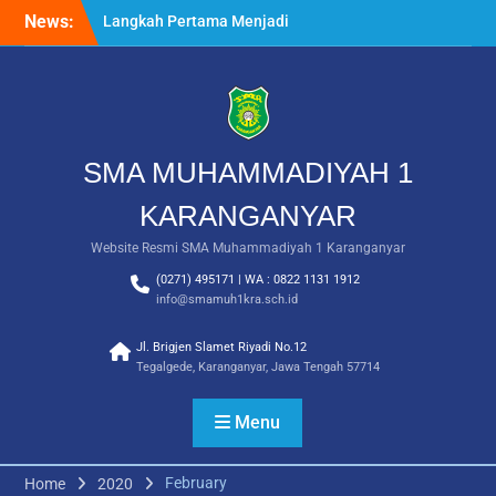
Skip
News:
Langkah Pertama Menjadi
to
Generasi Berkarakter,
content
MPLS/FORTASI SMA
Muhammadiyah 1
Karanganyar Dimulai
dengan Semangat
Kebangsaan
SMA MUHAMMADIYAH 1
Saat Fajar Menyapa
Angkatan Baru, SMA
KARANGANYAR
Muhammadiyah 1
Website Resmi SMA Muhammadiyah 1 Karanganyar
Karanganyar Gelar
Awalussanah Penuh Makna
(0271) 495171 | WA : 0822 1131 1912
Rekapitulasi Realisasi
info@smamuh1kra.sch.id
Penggunaan Dana BOS
2026
Jl. Brigjen Slamet Riyadi No.12
Tegalgede, Karanganyar, Jawa Tengah 57714
Menu
February
Home
2020