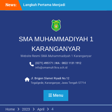
Skip
News:
Langkah Pertama Menjadi
to
Generasi Berkarakter,
content
MPLS/FORTASI SMA
Muhammadiyah 1
Karanganyar Dimulai
dengan Semangat
Kebangsaan
SMA MUHAMMADIYAH 1
Saat Fajar Menyapa
Angkatan Baru, SMA
KARANGANYAR
Muhammadiyah 1
Website Resmi SMA Muhammadiyah 1 Karanganyar
Karanganyar Gelar
Awalussanah Penuh Makna
(0271) 495171 | WA : 0822 1131 1912
Rekapitulasi Realisasi
info@smamuh1kra.sch.id
Penggunaan Dana BOS
2026
Jl. Brigjen Slamet Riyadi No.12
Tegalgede, Karanganyar, Jawa Tengah 57714
Menu
4
Home
2023
April