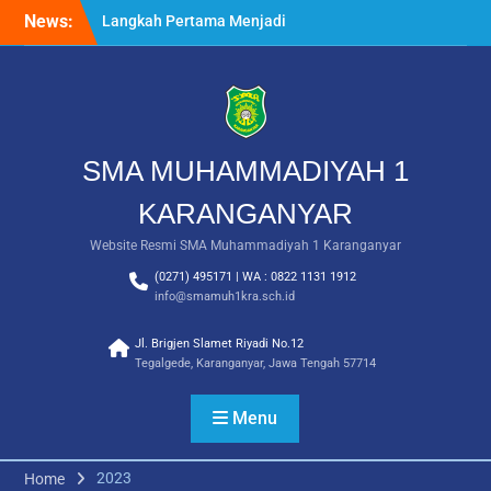
Skip
News:
Langkah Pertama Menjadi
to
Generasi Berkarakter,
content
MPLS/FORTASI SMA
Muhammadiyah 1
Karanganyar Dimulai
dengan Semangat
Kebangsaan
SMA MUHAMMADIYAH 1
Saat Fajar Menyapa
Angkatan Baru, SMA
KARANGANYAR
Muhammadiyah 1
Website Resmi SMA Muhammadiyah 1 Karanganyar
Karanganyar Gelar
Awalussanah Penuh Makna
(0271) 495171 | WA : 0822 1131 1912
Rekapitulasi Realisasi
info@smamuh1kra.sch.id
Penggunaan Dana BOS
2026
Jl. Brigjen Slamet Riyadi No.12
Tegalgede, Karanganyar, Jawa Tengah 57714
Menu
2023
Home