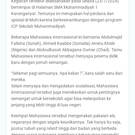
Kegiatan tersebut dilaksanakan pada Selasa (23/7/2024)
bertempat di Halaman SMA Muhammadiyah 1
Karanganyar. Tentunya ini merupakan hal perdana dan
spesial di Muhi karena berkesinambungan dengan program
ICP Sekolah Muhammadiyah.
Beberapa Mahasiswa internasional ini bernama Abdulmajid
Fallaha (Suriah), Ahmed Kaabbe (Somalia) Aminu Khidir
(Nigeria) dan Abdoulbassit Abbagana Oumar (Chad). Tamu
Mahasiswa internasional tersebut menyapa peserta didik
baru dengan penuh semangat.
“Selamat pagi semuanya. Apa kabar ?”, kata salah satu dari
mereka.
Selain menyapa dan mengadakan sosialisasi, Mahasiswa
internasional tersebut juga menekankan untuk pentingnya
semangat untuk bersekolah agar bisa melanjutkan ke
jenjang yang lebih tinggi di luar negeri.
Keempat Mahasiswa tersebut mengenakan pakaian ala
negaranya dengan segala keunikannya. Tak hanya itu saja,
postur tubuh yang relatif tinggi dan badan yang berbeda
dengan orang Indonesia membawa kekaguman tersendiri