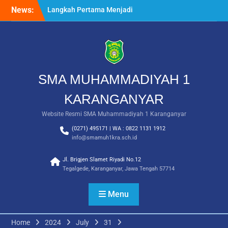
Skip
News:
Langkah Pertama Menjadi
to
Generasi Berkarakter,
content
MPLS/FORTASI SMA
Muhammadiyah 1
Karanganyar Dimulai
dengan Semangat
Kebangsaan
SMA MUHAMMADIYAH 1
Saat Fajar Menyapa
Angkatan Baru, SMA
KARANGANYAR
Muhammadiyah 1
Website Resmi SMA Muhammadiyah 1 Karanganyar
Karanganyar Gelar
Awalussanah Penuh Makna
(0271) 495171 | WA : 0822 1131 1912
Rekapitulasi Realisasi
info@smamuh1kra.sch.id
Penggunaan Dana BOS
2026
Jl. Brigjen Slamet Riyadi No.12
Tegalgede, Karanganyar, Jawa Tengah 57714
Menu
Home
2024
July
31