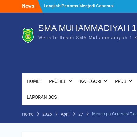
Skip
News:
Langkah Pertama Menjadi Generasi
to
Berkarakter, MPLS/FORTASI SMA
content
Muhammadiyah 1 Karanganyar Dimulai
dengan Semangat Kebangsaan
SMA MUHAMMADIYAH 
Saat Fajar Menyapa Angkatan Baru, SMA
Website Resmi SMA Muhammadiyah 1 
Muhammadiyah 1 Karanganyar Gelar
Awalussanah Penuh Makna
Rekapitulasi Realisasi Penggunaan Dana
BOS 2026
HOME
PROFILE
KATEGORI
PPDB
LAPORAN BOS
Menempa Generasi Tan
Home
2026
April
27