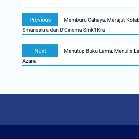
Post
Previous
Previous
Memburu Cahaya, Merajut Kolab
navigation
post:
Smansakra dan D’Cinema Smk1Kra
Next
Next
Menutup Buku Lama, Menulis La
post:
Azana