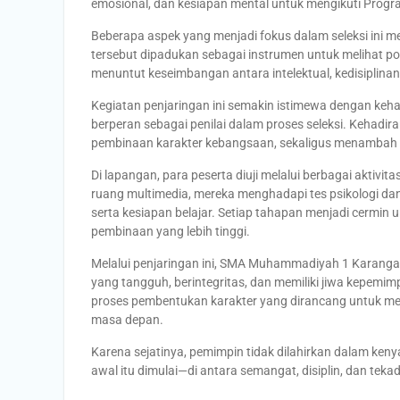
emosional, dan kesiapan mental untuk mengikuti Progr
Beberapa aspek yang menjadi fokus dalam seleksi ini me
tersebut dipadukan sebagai instrumen untuk melihat po
menuntut keseimbangan antara intelektual, kedisiplina
Kegiatan penjaringan ini semakin istimewa dengan keh
berperan sebagai penilai dalam proses seleksi. Kehadir
pembinaan karakter kebangsaan, sekaligus menambah bo
Di lapangan, para peserta diuji melalui berbagai aktivi
ruang multimedia, mereka menghadapi tes psikologi da
serta kesiapan belajar. Setiap tahapan menjadi cermin
pembinaan yang lebih tinggi.
Melalui penjaringan ini, SMA Muhammadiyah 1 Karan
yang tangguh, berintegritas, dan memiliki jiwa kepemi
proses pembentukan karakter yang dirancang untuk me
masa depan.
Karena sejatinya, pemimpin tidak dilahirkan dalam ken
awal itu dimulai—di antara semangat, disiplin, dan tekad