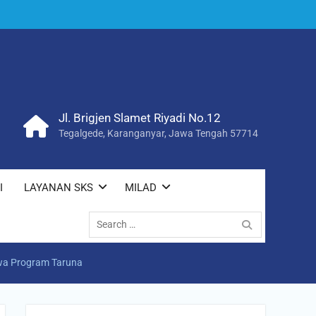
Jl. Brigjen Slamet Riyadi No.12
Tegalgede, Karanganyar, Jawa Tengah 57714
I
LAYANAN SKS
MILAD
Search
for:
wa Program Taruna