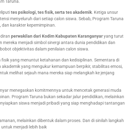
am Taruna.
liputi
tes psikologi, tes fisik, serta tes akademik
. Ketiga unsur
tensi menyeluruh dari setiap calon siswa. Sebab, Program Taruna
n, dan karakter kepemimpinan.
adiran
perwakilan dari
Kodim Kabupaten Karanganyar
yang turut
an mereka menjadi simbol sinergi antara dunia pendidikan dan
bot objektivitas dalam penilaian calon siswa.
tas fisik yang menuntut ketahanan dan kedisiplinan. Sementara di
n akademik yang mengukur kemampuan berpikir, stabilitas emosi,
 untuk melihat sejauh mana mereka siap melangkah ke jenjang
ganyar menegaskan komitmennya untuk mencetak generasi muda
mpinan. Program Taruna bukan sekadar jalur pendidikan, melainkan
nyiapkan siswa menjadi pribadi yang siap menghadapi tantangan
yamanan, melainkan dibentuk dalam proses. Dan di sinilah langkah
 untuk menjadi lebih baik