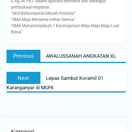
S.Ag, M.Pd.I. dalam upacara bemdera dan sekaligus
pembukaan kegiatan.
“SKS Berkompetisi Meraih Prestasi”
“SMA Maju Bersama Hebat Semua”
“SMA Muhammadiyah 1 Karanganyar Maju Maju Maju Luar
Biasa”
Post
Previous
Previous
AWALUSSANAH ANGKATAN XL
navigation
post:
Next
Next
Lepas Sambut Koramil 01
post:
Karanganyar di MUHI
Kategori