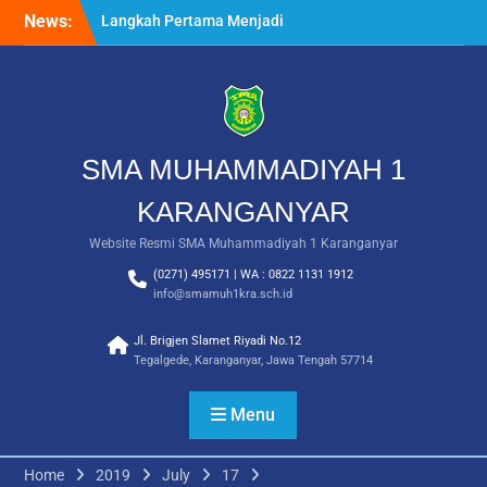
Skip
News:
Langkah Pertama Menjadi
to
Generasi Berkarakter,
content
MPLS/FORTASI SMA
Muhammadiyah 1
Karanganyar Dimulai
dengan Semangat
Kebangsaan
SMA MUHAMMADIYAH 1
Saat Fajar Menyapa
Angkatan Baru, SMA
KARANGANYAR
Muhammadiyah 1
Website Resmi SMA Muhammadiyah 1 Karanganyar
Karanganyar Gelar
Awalussanah Penuh Makna
(0271) 495171 | WA : 0822 1131 1912
Rekapitulasi Realisasi
info@smamuh1kra.sch.id
Penggunaan Dana BOS
2026
Jl. Brigjen Slamet Riyadi No.12
Tegalgede, Karanganyar, Jawa Tengah 57714
Menu
Home
2019
July
17