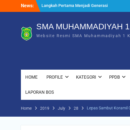
Skip
News:
Langkah Pertama Menjadi Generasi
to
Berkarakter, MPLS/FORTASI SMA
content
Muhammadiyah 1 Karanganyar Dimulai
dengan Semangat Kebangsaan
SMA MUHAMMADIYAH 
Saat Fajar Menyapa Angkatan Baru, SMA
Website Resmi SMA Muhammadiyah 1 
Muhammadiyah 1 Karanganyar Gelar
Awalussanah Penuh Makna
Rekapitulasi Realisasi Penggunaan Dana
BOS 2026
HOME
PROFILE
KATEGORI
PPDB
LAPORAN BOS
Lepas Sambut Koramil 
Home
2019
July
28