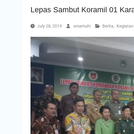
Lepas Sambut Koramil 01 Kar
July 28, 2019
smamuhi
Berita
,
Kegiatan