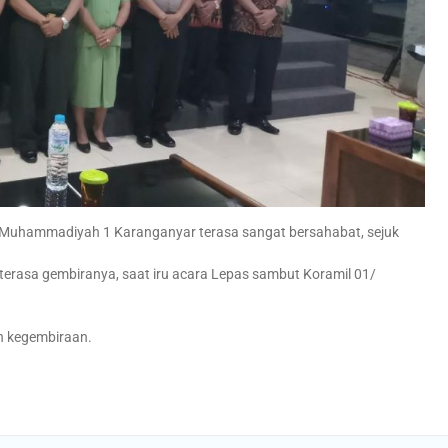
MA Muhammadiyah 1 Karanganyar terasa sangat bersahabat, sejuk
erasa gembiranya, saat iru acara Lepas sambut Koramil 01/
 kegembiraan.