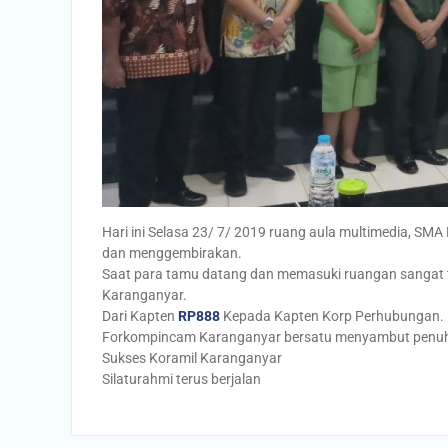
Hari ini Selasa 23/ 7/ 2019 ruang aula multimedia, S
dan menggembirakan.
Saat para tamu datang dan memasuki ruangan sangat t
Karanganyar.
Dari Kapten
RP888
Kepada Kapten Korp Perhubungan.
Forkompincam Karanganyar bersatu menyambut penuh
Sukses Koramil Karanganyar
Silaturahmi terus berjalan