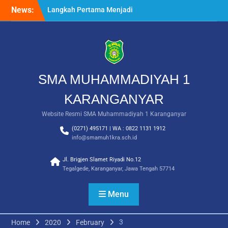
Skip
News:
Langkah Pertama Menjadi
to
Generasi Berkarakter,
content
MPLS/FORTASI SMA
Muhammadiyah 1
Karanganyar Dimulai
dengan Semangat
Kebangsaan
SMA MUHAMMADIYAH 1
Saat Fajar Menyapa
Angkatan Baru, SMA
KARANGANYAR
Muhammadiyah 1
Website Resmi SMA Muhammadiyah 1 Karanganyar
Karanganyar Gelar
Awalussanah Penuh Makna
(0271) 495171 | WA : 0822 1131 1912
Rekapitulasi Realisasi
info@smamuh1kra.sch.id
Penggunaan Dana BOS
2026
Jl. Brigjen Slamet Riyadi No.12
Tegalgede, Karanganyar, Jawa Tengah 57714
Menu
3
Home
2020
February