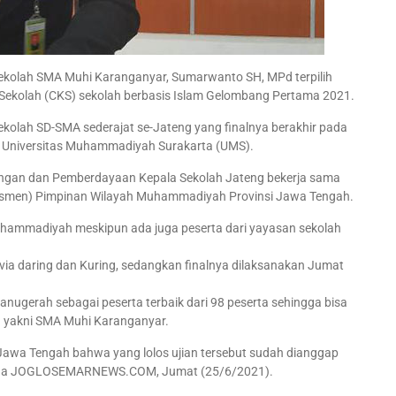
ekolah SMA Muhi Karanganyar, Sumarwanto SH, MPd terpilih
a Sekolah (CKS) sekolah berbasis Islam Gelombang Pertama 2021.
a sekolah SD-SMA sederajat se-Jateng yang finalnya berakhir pada
Universitas Muhammadiyah Surakarta (UMS).
angan dan Pemberdayaan Kepala Sekolah Jateng bekerja sama
asmen) Pimpinan Wilayah Muhammadiyah Provinsi Jawa Tengah.
Muhammadiyah meskipun ada juga peserta dari yayasan sekolah
ia daring dan Kuring, sedangkan finalnya dilaksanakan Jumat
ugerah sebagai peserta terbaik dari 98 peserta sehingga bisa
 yakni SMA Muhi Karanganyar.
 Jawa Tengah bahwa yang lolos ujian tersebut sudah dianggap
epada JOGLOSEMARNEWS.COM, Jumat (25/6/2021).