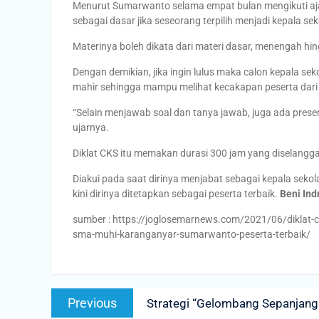
Menurut Sumarwanto selama empat bulan mengikuti ajang
sebagai dasar jika seseorang terpilih menjadi kepala sek
Materinya boleh dikata dari materi dasar, menengah hing
Dengan demikian, jika ingin lulus maka calon kepala s
mahir sehingga mampu melihat kecakapan peserta dari
“Selain menjawab soal dan tanya jawab, juga ada present
ujarnya.
Diklat CKS itu memakan durasi 300 jam yang diselangga
Diakui pada saat dirinya menjabat sebagai kepala sek
kini dirinya ditetapkan sebagai peserta terbaik.
Beni Ind
sumber : https://joglosemarnews.com/2021/06/diklat-ca
sma-muhi-karanganyar-sumarwanto-peserta-terbaik/
Post
Previous
Previous
Strategi “Gelombang Sepanjan
navigation
post: