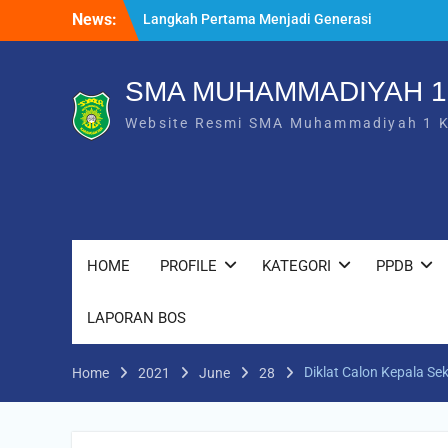
Skip
News:
Langkah Pertama Menjadi Generasi
to
Berkarakter, MPLS/FORTASI SMA
content
Muhammadiyah 1 Karanganyar Dimulai
dengan Semangat Kebangsaan
SMA MUHAMMADIYAH 
Saat Fajar Menyapa Angkatan Baru, SMA
Website Resmi SMA Muhammadiyah 1 
Muhammadiyah 1 Karanganyar Gelar
Awalussanah Penuh Makna
Rekapitulasi Realisasi Penggunaan Dana
BOS 2026
HOME
PROFILE
KATEGORI
PPDB
LAPORAN BOS
Diklat Calon Kepala S
Home
2021
June
28