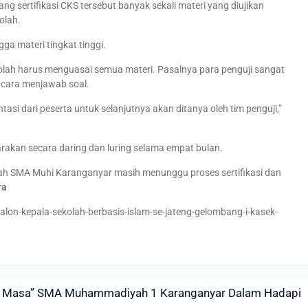
 sertifikasi CKS tersebut banyak sekali materi yang diujikan
olah.
ga materi tingkat tinggi.
ekolah harus menguasai semua materi. Pasalnya para penguji sangat
 cara menjawab soal.
asi dari peserta untuk selanjutnya akan ditanya oleh tim penguji,”
rakan secara daring dan luring selama empat bulan.
olah SMA Muhi Karanganyar masih menunggu proses sertifikasi dan
ra
lon-kepala-sekolah-berbasis-islam-se-jateng-gelombang-i-kasek-
g Masa” SMA Muhammadiyah 1 Karanganyar Dalam Hadapi