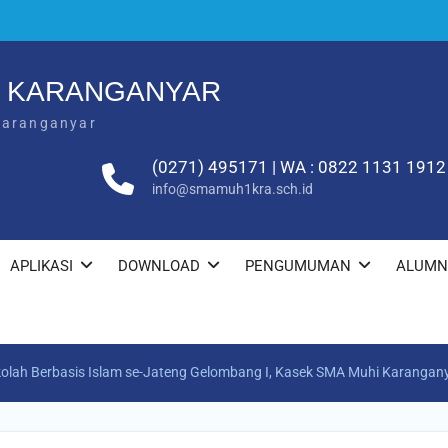
1 KARANGANYAR
Karanganyar
(0271) 495171 | WA : 0822 1131 1912
info@smamuh1kra.sch.id
APLIKASI
DOWNLOAD
PENGUMUMAN
ALUMN
ekolah Berbasis Islam se-Jateng Gelombang I, Kasek SMA Muhi Karangany