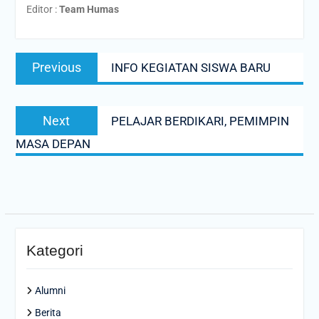
Editor :
Team Humas
Post
Previous
Previous
INFO KEGIATAN SISWA BARU
navigation
post:
Next
Next
PELAJAR BERDIKARI, PEMIMPIN
post:
MASA DEPAN
Kategori
Alumni
Berita