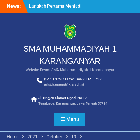
Skip
News:
Langkah Pertama Menjadi
to
Generasi Berkarakter,
content
MPLS/FORTASI SMA
Muhammadiyah 1
Karanganyar Dimulai
dengan Semangat
Kebangsaan
SMA MUHAMMADIYAH 1
Saat Fajar Menyapa
Angkatan Baru, SMA
KARANGANYAR
Muhammadiyah 1
Website Resmi SMA Muhammadiyah 1 Karanganyar
Karanganyar Gelar
Awalussanah Penuh Makna
(0271) 495171 | WA : 0822 1131 1912
Rekapitulasi Realisasi
info@smamuh1kra.sch.id
Penggunaan Dana BOS
2026
Jl. Brigjen Slamet Riyadi No.12
Tegalgede, Karanganyar, Jawa Tengah 57714
Menu
Home
2021
October
19