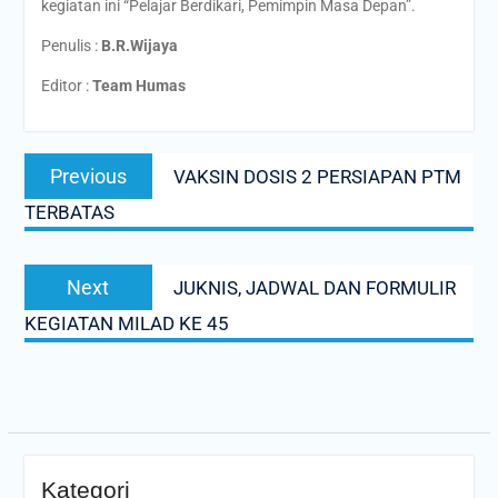
kegiatan ini “Pelajar Berdikari, Pemimpin Masa Depan”.
Penulis :
B.R.Wijaya
Editor :
Team Humas
Post
Previous
Previous
VAKSIN DOSIS 2 PERSIAPAN PTM
navigation
post:
TERBATAS
Next
Next
JUKNIS, JADWAL DAN FORMULIR
post:
KEGIATAN MILAD KE 45
Kategori