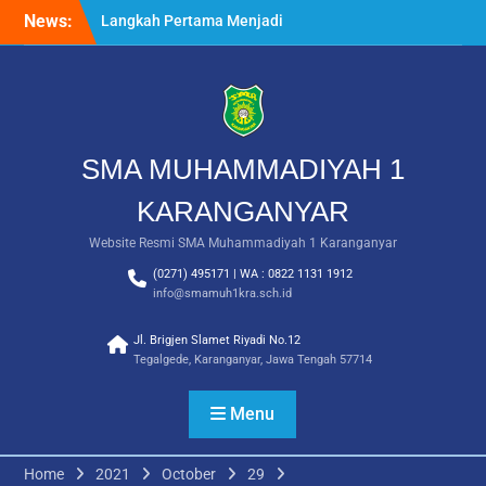
Skip
News:
Langkah Pertama Menjadi
to
Generasi Berkarakter,
content
MPLS/FORTASI SMA
Muhammadiyah 1
Karanganyar Dimulai
dengan Semangat
Kebangsaan
SMA MUHAMMADIYAH 1
Saat Fajar Menyapa
Angkatan Baru, SMA
KARANGANYAR
Muhammadiyah 1
Website Resmi SMA Muhammadiyah 1 Karanganyar
Karanganyar Gelar
Awalussanah Penuh Makna
(0271) 495171 | WA : 0822 1131 1912
Rekapitulasi Realisasi
info@smamuh1kra.sch.id
Penggunaan Dana BOS
2026
Jl. Brigjen Slamet Riyadi No.12
Tegalgede, Karanganyar, Jawa Tengah 57714
Menu
Home
2021
October
29