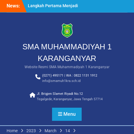
Skip
News:
Langkah Pertama Menjadi
to
Generasi Berkarakter,
content
MPLS/FORTASI SMA
Muhammadiyah 1
Karanganyar Dimulai
dengan Semangat
Kebangsaan
SMA MUHAMMADIYAH 1
Saat Fajar Menyapa
Angkatan Baru, SMA
KARANGANYAR
Muhammadiyah 1
Website Resmi SMA Muhammadiyah 1 Karanganyar
Karanganyar Gelar
Awalussanah Penuh Makna
(0271) 495171 | WA : 0822 1131 1912
Rekapitulasi Realisasi
info@smamuh1kra.sch.id
Penggunaan Dana BOS
2026
Jl. Brigjen Slamet Riyadi No.12
Tegalgede, Karanganyar, Jawa Tengah 57714
Menu
Home
2023
March
14