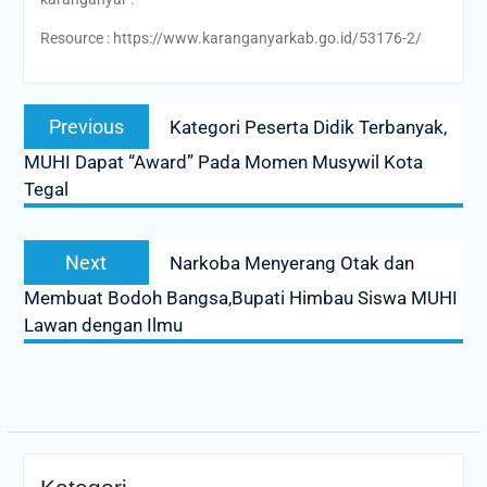
Resource : https://www.karanganyarkab.go.id/53176-2/
Post
Previous
Previous
Kategori Peserta Didik Terbanyak,
navigation
post:
MUHI Dapat “Award” Pada Momen Musywil Kota
Tegal
Next
Next
Narkoba Menyerang Otak dan
post:
Membuat Bodoh Bangsa,Bupati Himbau Siswa MUHI
Lawan dengan Ilmu