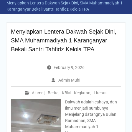
Menyiapkan Lentera Dakwah Sejak Dini, SMA Muhammadiyah 1
Karanganyar Bekali Santri Tahfidz Kelola TPA
Menyiapkan Lentera Dakwah Sejak Dini,
SMA Muhammadiyah 1 Karanganyar
Bekali Santri Tahfidz Kelola TPA
February 9, 2026
Admin Muhi
Alumni
,
Berita
,
KBM
,
Kegiatan
,
Literasi
Dakwah adalah cahaya, dan
ilmu menjadi sumbunya.
Menjelang datangnya Bulan
Ramadhan, SMA
Muhammadiyah 1