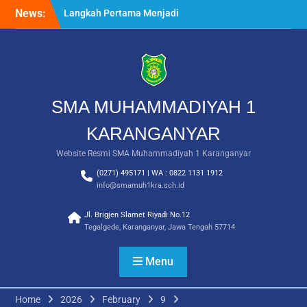
Skip
News:
Langkah Pertama Menjadi
to
Generasi Berkarakter,
content
MPLS/FORTASI SMA
Muhammadiyah 1
Karanganyar Dimulai
dengan Semangat
Kebangsaan
SMA MUHAMMADIYAH 1
Saat Fajar Menyapa
Angkatan Baru, SMA
KARANGANYAR
Muhammadiyah 1
Website Resmi SMA Muhammadiyah 1 Karanganyar
Karanganyar Gelar
Awalussanah Penuh Makna
(0271) 495171 | WA : 0822 1131 1912
Rekapitulasi Realisasi
info@smamuh1kra.sch.id
Penggunaan Dana BOS
2026
Jl. Brigjen Slamet Riyadi No.12
Tegalgede, Karanganyar, Jawa Tengah 57714
Menu
Home
2026
February
9