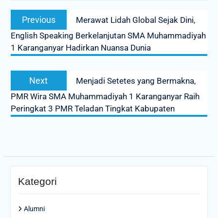
Post
Previous
Previous
Merawat Lidah Global Sejak Dini,
navigation
post:
English Speaking Berkelanjutan SMA Muhammadiyah
1 Karanganyar Hadirkan Nuansa Dunia
Next
Next
Menjadi Setetes yang Bermakna,
post:
PMR Wira SMA Muhammadiyah 1 Karanganyar Raih
Peringkat 3 PMR Teladan Tingkat Kabupaten
Kategori
Alumni