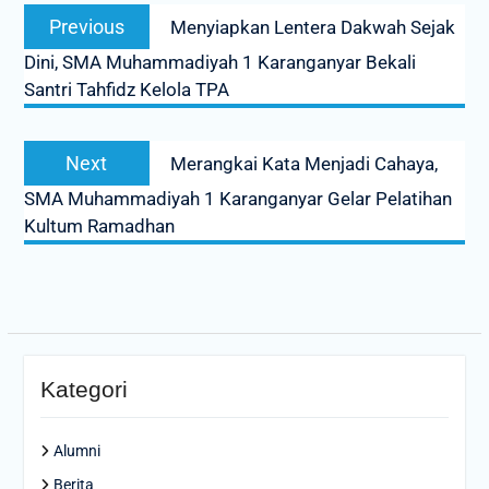
Previous
Previous
Menyiapkan Lentera Dakwah Sejak
navigation
post:
Dini, SMA Muhammadiyah 1 Karanganyar Bekali
Santri Tahfidz Kelola TPA
Next
Next
Merangkai Kata Menjadi Cahaya,
post:
SMA Muhammadiyah 1 Karanganyar Gelar Pelatihan
Kultum Ramadhan
Kategori
Alumni
Berita