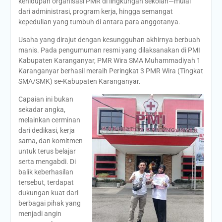
kehidupan organisasi PMR di lingkungan sekolah—mulai
dari administrasi, program kerja, hingga semangat
kepedulian yang tumbuh di antara para anggotanya.
Usaha yang dirajut dengan kesungguhan akhirnya berbuah
manis. Pada pengumuman resmi yang dilaksanakan di PMI
Kabupaten Karanganyar, PMR Wira SMA Muhammadiyah 1
Karanganyar berhasil meraih Peringkat 3 PMR Wira (Tingkat
SMA/SMK) se-Kabupaten Karanganyar.
Capaian ini bukan
sekadar angka,
melainkan cerminan
dari dedikasi, kerja
sama, dan komitmen
untuk terus belajar
serta mengabdi. Di
balik keberhasilan
tersebut, terdapat
dukungan kuat dari
berbagai pihak yang
menjadi angin