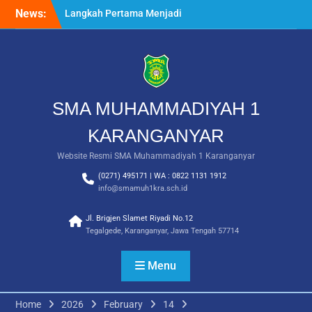
Skip
News:
Langkah Pertama Menjadi
to
Generasi Berkarakter,
content
MPLS/FORTASI SMA
Muhammadiyah 1
Karanganyar Dimulai
dengan Semangat
Kebangsaan
SMA MUHAMMADIYAH 1
Saat Fajar Menyapa
Angkatan Baru, SMA
KARANGANYAR
Muhammadiyah 1
Website Resmi SMA Muhammadiyah 1 Karanganyar
Karanganyar Gelar
Awalussanah Penuh Makna
(0271) 495171 | WA : 0822 1131 1912
Rekapitulasi Realisasi
info@smamuh1kra.sch.id
Penggunaan Dana BOS
2026
Jl. Brigjen Slamet Riyadi No.12
Tegalgede, Karanganyar, Jawa Tengah 57714
Menu
Home
2026
February
14