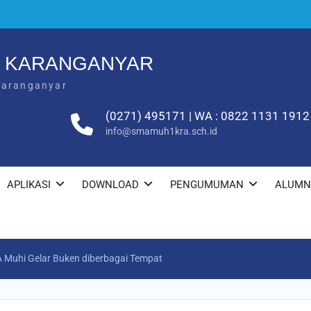
1 KARANGANYAR
Karanganyar
(0271) 495171 | WA : 0822 1131 1912
info@smamuh1kra.sch.id
APLIKASI
DOWNLOAD
PENGUMUMAN
ALUMN
A Muhi Gelar Buken diberbagai Tempat