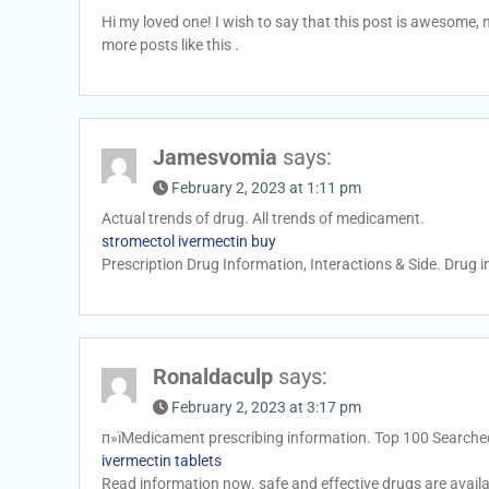
Hi my loved one! I wish to say that this post is awesome, ni
more posts like this .
Jamesvomia
says:
February 2, 2023 at 1:11 pm
Actual trends of drug. All trends of medicament.
stromectol ivermectin buy
Prescription Drug Information, Interactions & Side. Drug 
Ronaldaculp
says:
February 2, 2023 at 3:17 pm
п»їMedicament prescribing information. Top 100 Searche
ivermectin tablets
Read information now. safe and effective drugs are availa