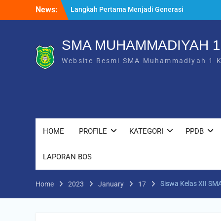
Skip
News:
Saat Fajar Menyapa Angkatan Baru, SMA
to
Muhammadiyah 1 Karanganyar Gelar
content
Awalussanah Penuh Makna
Rekapitulasi Realisasi Penggunaan Dana
SMA MUHAMMADIYAH 
BOS 2026
Website Resmi SMA Muhammadiyah 1 
Langkah Pertama Menjadi Generasi
Berkarakter, MPLS/FORTASI SMA
Muhammadiyah 1 Karanganyar Dimulai
dengan Semangat Kebangsaan
HOME
PROFILE
KATEGORI
PPDB
LAPORAN BOS
Siswa Kelas XII SM
Home
2023
January
17