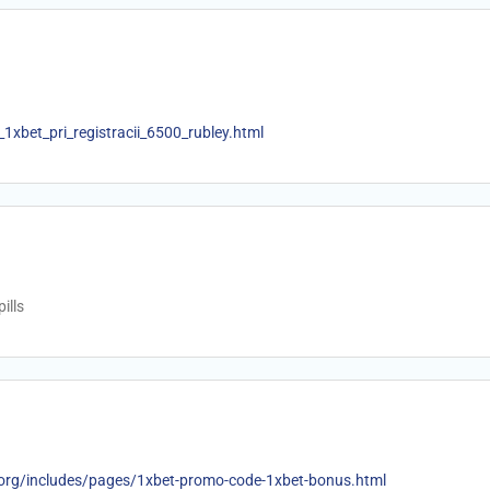
bet_pri_registracii_6500_rubley.html
ills
p.org/includes/pages/1xbet-promo-code-1xbet-bonus.html