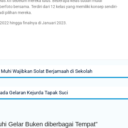
las XII sebelum mereka lulus. Beberapa kelas sudah mulai
oto bersama. Terdiri dari 12 kelas yang memiliki konsep sendiri-
adi pilihan mereka.
022 hingga finalnya di Januari 2023.
 Muhi Wajibkan Solat Berjamaah di Sekolah
ada Gelaran Kejurda Tapak Suci
uhi Gelar Buken diberbagai Tempat”