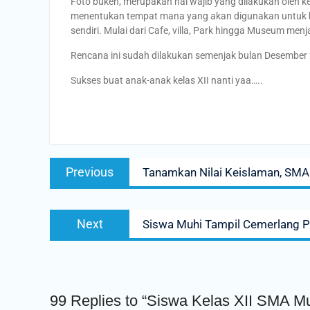
Foto buken, merupakan hal wajib yang dilakukan oleh ke
menentukan tempat mana yang akan digunakan untuk berf
sendiri. Mulai dari Cafe, villa, Park hingga Museum menj
Rencana ini sudah dilakukan semenjak bulan Desember 2
Sukses buat anak-anak kelas XII nanti yaa…..
Post
Previous
Previous
Tanamkan Nilai Keislaman, SMA
navigation
post:
Next
Next
Siswa Muhi Tampil Cemerlang P
post:
99 Replies to “Siswa Kelas XII SMA M