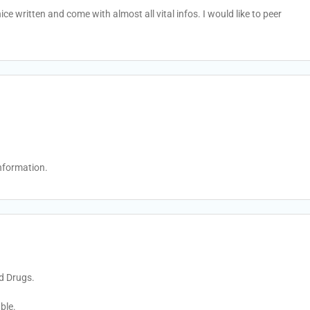
ce written and come with almost all vital infos. I would like to peer
information.
d Drugs.
ble.