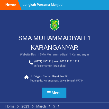
Skip
News:
Langkah Pertama Menjadi
to
Generasi Berkarakter,
content
MPLS/FORTASI SMA
Muhammadiyah 1
Karanganyar Dimulai
dengan Semangat
Kebangsaan
SMA MUHAMMADIYAH 1
Saat Fajar Menyapa
Angkatan Baru, SMA
KARANGANYAR
Muhammadiyah 1
Website Resmi SMA Muhammadiyah 1 Karanganyar
Karanganyar Gelar
Awalussanah Penuh Makna
(0271) 495171 | WA : 0822 1131 1912
Rekapitulasi Realisasi
info@smamuh1kra.sch.id
Penggunaan Dana BOS
2026
Jl. Brigjen Slamet Riyadi No.12
Tegalgede, Karanganyar, Jawa Tengah 57714
Menu
Home
2023
March
5