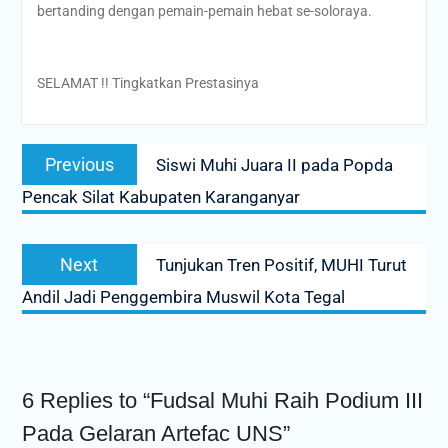
bertanding dengan pemain-pemain hebat se-soloraya.
SELAMAT !! Tingkatkan Prestasinya
Post
Previous
Previous
Siswi Muhi Juara II pada Popda
navigation
post:
Pencak Silat Kabupaten Karanganyar
Next
Next
Tunjukan Tren Positif, MUHI Turut
post:
Andil Jadi Penggembira Muswil Kota Tegal
6 Replies to “Fudsal Muhi Raih Podium III
Pada Gelaran Artefac UNS”