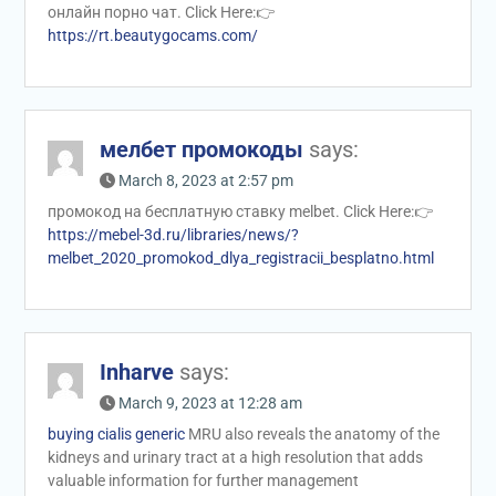
онлайн порно чат. Click Here:👉
https://rt.beautygocams.com/
мелбет промокоды
says:
March 8, 2023 at 2:57 pm
промокод на бесплатную ставку melbet. Click Here:👉
https://mebel-3d.ru/libraries/news/?
melbet_2020_promokod_dlya_registracii_besplatno.html
Inharve
says:
March 9, 2023 at 12:28 am
buying cialis generic
MRU also reveals the anatomy of the
kidneys and urinary tract at a high resolution that adds
valuable information for further management