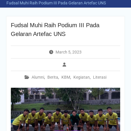
Fudsal Muhi Raih Podium III Pada Gelaran Artefac UNS
Fudsal Muhi Raih Podium III Pada
Gelaran Artefac UNS
March 5, 2023
Alumni
,
Berita
,
KBM
,
Kegiatan
,
Literasi