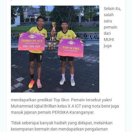
Selain itu,
salah
satu
pemain
dari
MUHI
juga
mendapatkan predikat Top Skor. Pemain tersebut yakni
Muhammad Iqbal Brillian kelas X.4 ICT yang nota bene juga
masuk jajaran pemain PERSIKA Karanganyar.
Tidak seberapa banyak hadiah yang didapat, melainkan
kesempatan bermain dan mendapatkan pengalaman