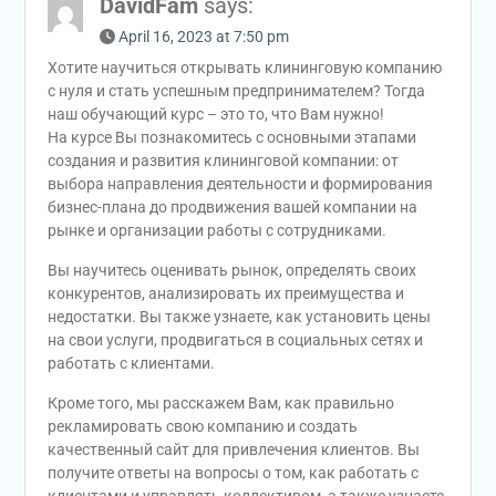
DavidFam
says:
April 16, 2023 at 7:50 pm
Хотите научиться открывать клининговую компанию
с нуля и стать успешным предпринимателем? Тогда
наш обучающий курс – это то, что Вам нужно!
На курсе Вы познакомитесь с основными этапами
создания и развития клининговой компании: от
выбора направления деятельности и формирования
бизнес-плана до продвижения вашей компании на
рынке и организации работы с сотрудниками.
Вы научитесь оценивать рынок, определять своих
конкурентов, анализировать их преимущества и
недостатки. Вы также узнаете, как установить цены
на свои услуги, продвигаться в социальных сетях и
работать с клиентами.
Кроме того, мы расскажем Вам, как правильно
рекламировать свою компанию и создать
качественный сайт для привлечения клиентов. Вы
получите ответы на вопросы о том, как работать с
клиентами и управлять коллективом, а также узнаете