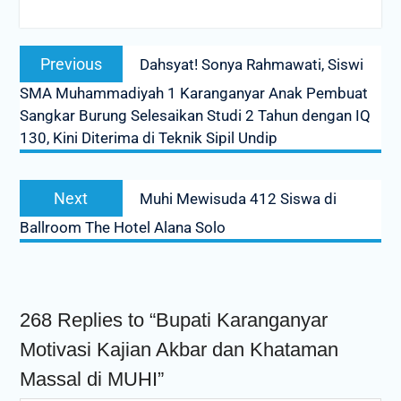
Post
Previous
Previous
Dahsyat! Sonya Rahmawati, Siswi
navigation
post:
SMA Muhammadiyah 1 Karanganyar Anak Pembuat
Sangkar Burung Selesaikan Studi 2 Tahun dengan IQ
130, Kini Diterima di Teknik Sipil Undip
Next
Next
Muhi Mewisuda 412 Siswa di
post:
Ballroom The Hotel Alana Solo
268 Replies to “Bupati Karanganyar
Motivasi Kajian Akbar dan Khataman
Massal di MUHI”