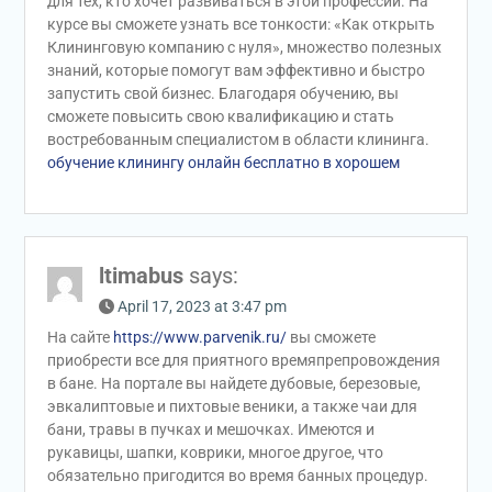
для тех, кто хочет развиваться в этой профессии. На
курсе вы сможете узнать все тонкости: «Как открыть
Клининговую компанию с нуля», множество полезных
знаний, которые помогут вам эффективно и быстро
запустить свой бизнес. Благодаря обучению, вы
сможете повысить свою квалификацию и стать
востребованным специалистом в области клининга.
обучение клинингу онлайн бесплатно в хорошем
ltimabus
says:
April 17, 2023 at 3:47 pm
На сайте
https://www.parvenik.ru/
вы сможете
приобрести все для приятного времяпрепровождения
в бане. На портале вы найдете дубовые, березовые,
эвкалиптовые и пихтовые веники, а также чаи для
бани, травы в пучках и мешочках. Имеются и
рукавицы, шапки, коврики, многое другое, что
обязательно пригодится во время банных процедур.