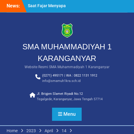
Skip
News:
Saat Fajar Menyapa
to
Angkatan Baru, SMA
content
Muhammadiyah 1
Karanganyar Gelar
Awalussanah Penuh Makna
Rekapitulasi Realisasi
Penggunaan Dana BOS
SMA MUHAMMADIYAH 1
2026
Langkah Pertama Menjadi
KARANGANYAR
Generasi Berkarakter,
Website Resmi SMA Muhammadiyah 1 Karanganyar
MPLS/FORTASI SMA
Muhammadiyah 1
(0271) 495171 | WA : 0822 1131 1912
Karanganyar Dimulai
info@smamuh1kra.sch.id
dengan Semangat
Kebangsaan
Jl. Brigjen Slamet Riyadi No.12
Tegalgede, Karanganyar, Jawa Tengah 57714
Menu
Home
2023
April
14