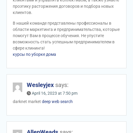
проэтику расторжения договоров и подбора новых
клиентов.
В нашей команде представлены профессионалы в
области маркетинга и предпринимательства, которые
помогут Вам в процессе обучения. Не упустите
возможность стать успешным предпринимателем в
сфере клининга!
курсы по уборке дома
Wesleyjex
says:
April 16, 2023 at 7:50 pm
darknet market
deep web search
AllenWeads
says: