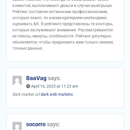
клиентов, выплачивают деньги в случае выигрыша.
Рейтинг составлен истинными профессионалами,
которые знают, по каким критериям необходимо
оценивать БК. В рейтинге представлены те конторы,
которые заслуживают внимания. Рассматриваются
их плюсы, минусы, особенности. Рейтинг регулярно
обновляется, чтобы предложить вам только свежие,
точные данные.
BaaVag
says:
April 16, 2023 at 11:23 am
dark market url
dark web markets
socorro
says: