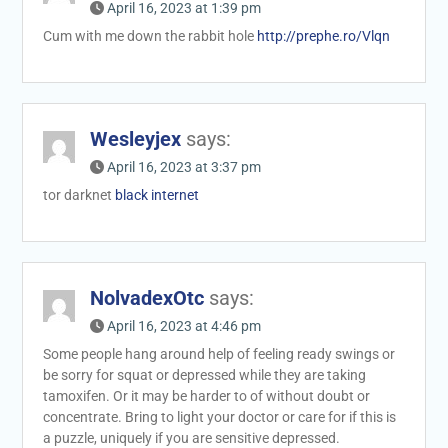
April 16, 2023 at 1:39 pm
Cum with me down the rabbit hole
http://prephe.ro/Vlqn
Wesleyjex
says:
April 16, 2023 at 3:37 pm
tor darknet
black internet
NolvadexOtc
says:
April 16, 2023 at 4:46 pm
Some people hang around help of feeling ready swings or
be sorry for squat or depressed while they are taking
tamoxifen. Or it may be harder to of without doubt or
concentrate. Bring to light your doctor or care for if this is
a puzzle, uniquely if you are sensitive depressed.