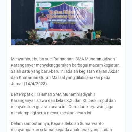
Menyambut bulan suci Ramadhan, SMA Muhammadiyah 1
Karanganyar menyelenggarakan berbagai macam kegiatan.
Salah satu yang baru-baru ini adalah kegiatan Kajian Akbar
dan Khataman Quran Massal yang dilaksanakan pada
Jumat (14/4/2023).
Bertempat di Halaman SMA Muhammadiyah 1
Karanganyar, siswa dari kelas X,XI dan XII berkumpul dan
menyaksikan gelaran acara ini. Guru dan karyawan juga
mendampingi serta mensukseskan acara ini
Dalam sambutannya, Kepala Sekolah Sumarwanto
menyampaikan selamat kepada anak-anak yang sudah