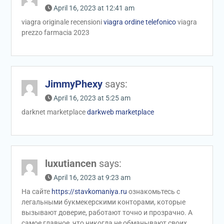
April 16, 2023 at 12:41 am
viagra originale recensioni
viagra ordine telefonico
viagra
prezzo farmacia 2023
JimmyPhexy
says:
April 16, 2023 at 5:25 am
darknet marketplace
darkweb marketplace
luxutiancen
says:
April 16, 2023 at 9:23 am
На сайте
https://stavkomaniya.ru
ознакомьтесь с
легальными букмекерскими конторами, которые
вызывают доверие, работают точно и прозрачно. А
самое главное, что никогда не обманывают своих